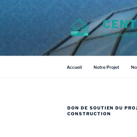
Aller
au
contenu
CENT
principal
Mosquée Arra
Accueil
Notre Projet
No
DON DE SOUTIEN DU PRO
CONSTRUCTION